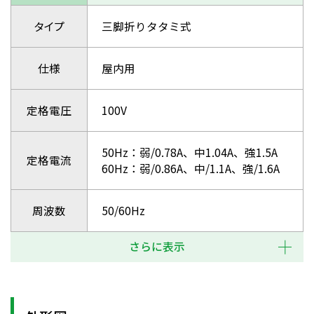
タイプ
三脚折りタタミ式
仕様
屋内用
定格電圧
100V
50Hz：弱/0.78A、中1.04A、強1.5A
定格電流
60Hz：弱/0.86A、中/1.1A、強/1.6A
周波数
50/60Hz
さらに表示