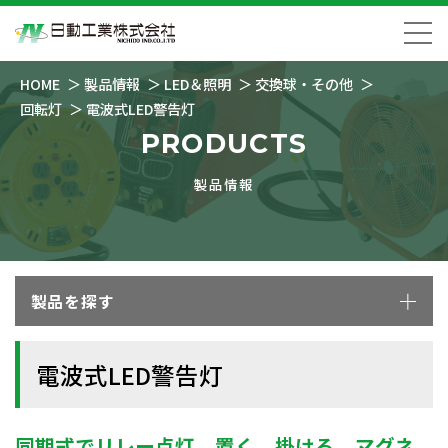
HOME
製品情報
LED＆照明
交換球・その他
回転灯
電波式LED警告灯
PRODUCTS
製品情報
製品を探す
電波式LED警告灯
同期式でリレー点灯、置く、掛ける、マグネ