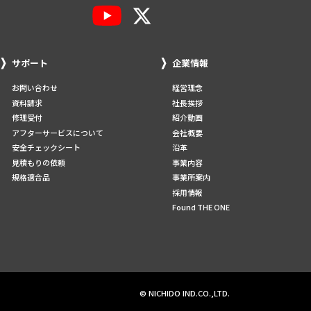
サポート
企業情報
お問い合わせ
経営理念
資料請求
社長挨拶
修理受付
紹介動画
アフターサービスについて
会社概要
安全チェックシート
沿革
見積もりの依頼
事業内容
規格適合品
事業所案内
採用情報
Found THE ONE
© NICHIDO IND.CO.,LTD.