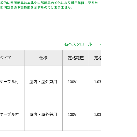
一般的に照明器具は本体や内部部品の劣化により耐用年限に至るた
は照明器具の保証期間を示すものではありません。
右へスクロール
タイプ
仕様
定格電圧
定格電流
消費電力
ケーブル付
屋内・屋外兼用
100V
1.03A
102W
ケーブル付
屋内・屋外兼用
100V
1.03A
102W