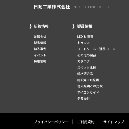
日動工業株式会社
NICHIDO IND.CO.,LTD.
新着情報
製品情報
お知らせ
LED & 照明
製品情報
トランス
納入事例
コードリール・延長コード
イベント
その他の製品
採用情報
カタログ
スペック比較
規格適合品
施設用LED照明
従来照明との比較
アイコンガイド
デモ受付
プライバシーポリシー
ご利用規約
サイトマップ