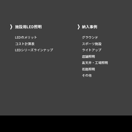
施設用LED照明
納入事例
LEDのメリット
グラウンド
コスト計算表
スポーツ施設
LEDシリーズラインナップ
ライトアップ
店舗照明
高天井・工場照明
街路照明
その他