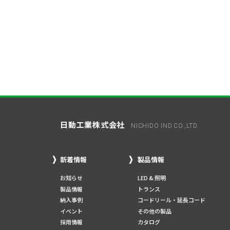
日動工業株式会社
NICHIDO IND.CO.,LTD.
新着情報
製品情報
お知らせ
LED & 照明
製品情報
トランス
納入事例
コードリール・延長コード
イベント
その他の製品
採用情報
カタログ