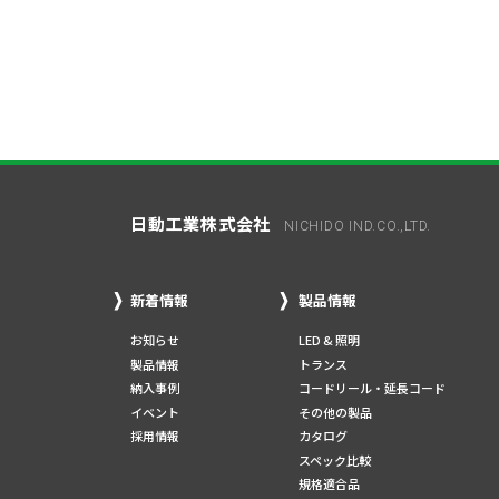
日動工業株式会社
NICHIDO IND.CO.,LTD.
新着情報
製品情報
お知らせ
LED & 照明
製品情報
トランス
納入事例
コードリール・延長コード
イベント
その他の製品
採用情報
カタログ
スペック比較
規格適合品