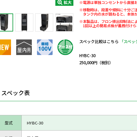
拡大
※電源は単独コンセントから直接
※移動時は、段差や傾斜に十分ご
タンク内の水が跳ねると、本体
※本製品は、フロン排出抑制法に
1回以上の簡易点検が義務付けら
スペック比較はこちら
「スペッ
日動商品コードNo.28767
HYBC-30
250,000円（税別）
スペック表
型式
HYBC-30