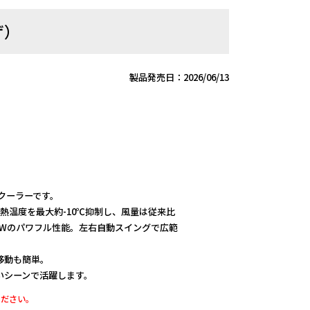
ザ）
製品発売日：2026/06/13
式クーラーです。
熱温度を最大約-10℃抑制し、風量は従来比
1kWのパワフル性能。左右自動スイングで広範
移動も簡単。
いシーンで活躍します。
ください。