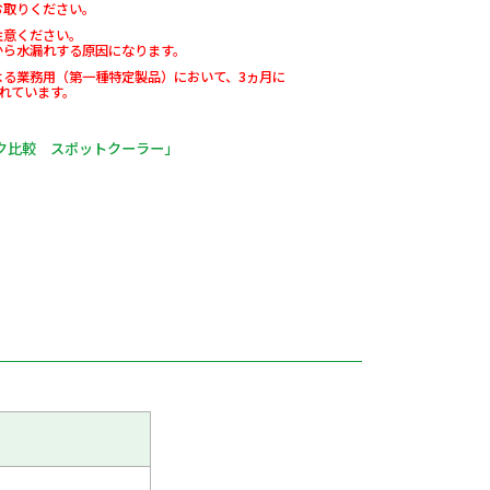
お取りください。
注意ください。
から水漏れする原因になります。
よる業務用（第一種特定製品）において、3ヵ月に
れています。
ク比較 スポットクーラー」