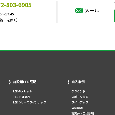
72-803-6905
メール
5～17:45
・祝日を除く）
施設用LED照明
納入事例
LEDのメリット
グラウンド
コスト計算表
スポーツ施設
LEDシリーズラインナップ
ライトアップ
店舗照明
高天井・工場照明